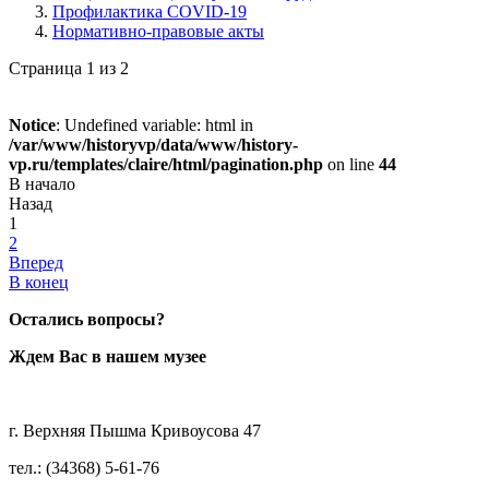
Профилактика COVID-19
Нормативно-правовые акты
Страница 1 из 2
Notice
: Undefined variable: html in
/var/www/historyvp/data/www/history-
vp.ru/templates/claire/html/pagination.php
on line
44
В начало
Назад
1
2
Вперед
В конец
Остались вопросы?
Ждем Вас в нашем музее
г. Верхняя Пышма Кривоусова 47
тел.: (34368) 5-61-76