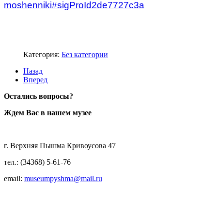
moshenniki#sigProId2de7727c3a
\
\
\
Категория:
Без категории
Назад
Вперед
Остались вопросы?
Ждем Вас в нашем музее
г. Верхняя Пышма Кривоусова 47
тел.: (34368) 5-61-76
email:
museumpyshma@mail.ru