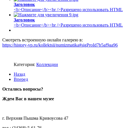
Заголовок
<b>Описание</b><br />Разрешено использовать HTML
Заголовок
<b>Описание</b><br />Разрешено использовать HTML
Смотреть встроенную онлайн галерею в:
https://history-vp.ru/kollektsii/numizmatika#sigProId7b5af9aa96
Категория:
Коллекции
Назад
Вперед
Остались вопросы?
Ждем Вас в нашем музее
г. Верхняя Пышма Кривоусова 47
тел.: (34368) 5-61-76