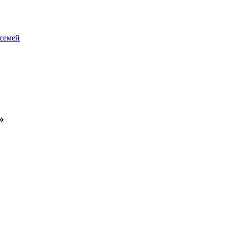
 семей
»