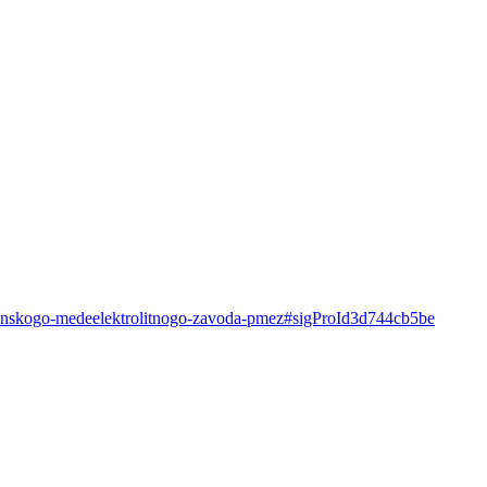
yshminskogo-medeelektrolitnogo-zavoda-pmez#sigProId3d744cb5be