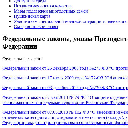
Доступная среда
Независимая оценка качества
Меры поддержки многодетных семей
Пушкинская карта
Участникам специальной военной операции и членам их
Сквер воинской славы
Федеральные законы, указы Президент
Федерации
Федеральные законы
Федеральный закон от 25 декабря 2008 года №273-ФЗ "О прот
Федеральный закон от 17 июля 2009 года №172-ФЗ "Об антико
Федеральный закон от 03 декабря 2012 года №230-ФЗ "О контр
Федеральный закон от 7 мая 2013 № 79-ФЗ "О запрете отдельны
расположенных за пределами территории Российской Федераци
Федеральный закон от 07.05.2013 № 102-ФЗ "О внесении измен
отдельным категориям лиц открывать и иметь счета (вклады),
Федерации, владеть и (или) пользоваться иностранными фина