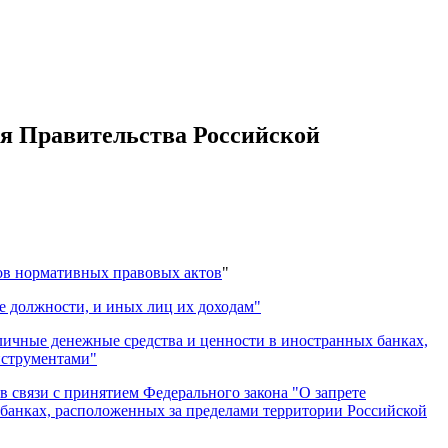
я Правительства Российской
ов нормативных правовых актов
"
е должности, и иных лиц их доходам"
аличные денежные средства и ценности в иностранных банках,
нструментами"
 связи с принятием Федерального закона "О запрете
 банках, расположенных за пределами территории Российской