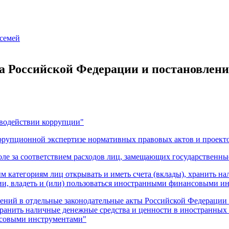
 семей
а Российской Федерации и постановлени
иводействии коррупции"
ррупционной экспертизе нормативных правовых актов и проект
оле за соответствием расходов лиц, замещающих государственны
м категориям лиц открывать и иметь счета (вклады), хранить н
и, владеть и (или) пользоваться иностранными финансовыми и
ений в отдельные законодательные акты Российской Федерации в
 хранить наличные денежные средства и ценности в иностранных
нсовыми инструментами"