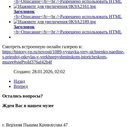
<b>Описание</b><br />Разрешено использовать HTML
Заголовок
<b>Описание</b><br />Разрешено использовать HTML
Заголовок
<b>Описание</b><br />Разрешено использовать HTML
Смотреть встроенную онлайн галерею в:
https://history-vp.ru/novosti/1089-vystavka-very-sichnenko-naedine-
s-prirodoj-otkrylas-v-verkhnepyshminskom-istoricheskom-
muzee#sigProId376af42b4f
Создано: 28.01.2026, 02:02
Назад
Вперед
Остались вопросы?
Ждем Вас в нашем музее
г. Верхняя Пышма Кривоусова 47