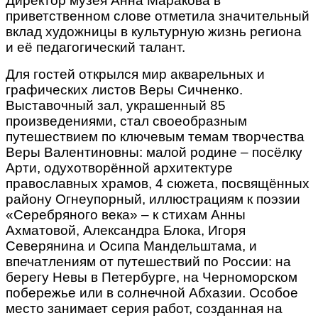
Директор музея Анна Маракова в
приветственном слове отметила значительный
вклад художницы в культурную жизнь региона
и её педагогический талант.
Для гостей открылся мир акварельных и
графических листов Веры Сичненко.
Выставочный зал, украшенный 85
произведениями, стал своеобразным
путешествием по ключевым темам творчества
Веры Валентиновны: малой родине – посёлку
Арти, одухотворённой архитектуре
православных храмов, 4 сюжета, посвящённых
району Огнеупорный, иллюстрациям к поэзии
«Серебряного века» – к стихам Анны
Ахматовой, Александра Блока, Игоря
Северянина и Осипа Мандельштама, и
впечатлениям от путешествий по России: на
берегу Невы в Петербурге, на Черноморском
побережье или в солнечной Абхазии. Особое
место занимает серия работ, созданная на