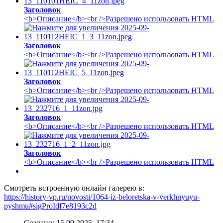
Заголовок
<b>Описание</b><br />Разрешено использовать HTML
Заголовок
<b>Описание</b><br />Разрешено использовать HTML
Заголовок
<b>Описание</b><br />Разрешено использовать HTML
Заголовок
<b>Описание</b><br />Разрешено использовать HTML
Заголовок
<b>Описание</b><br />Разрешено использовать HTML
Смотреть встроенную онлайн галерею в:
https://history-vp.ru/novosti/1064-iz-beloretska-v-verkhnyuyu-
pyshmu#sigProIdf7e8193c2d
Создано: 15.09.2025, 17:34