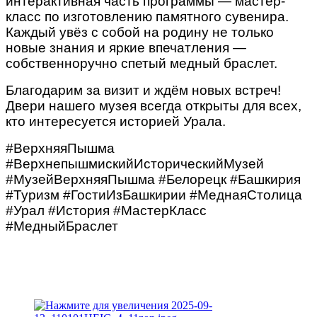
интерактивная часть программы — мастер-
класс по изготовлению памятного сувенира.
Каждый увёз с собой на родину не только
новые знания и яркие впечатления —
собственноручно спетый медный браслет.
Благодарим за визит и ждём новых встреч!
Двери нашего музея всегда открыты для всех,
кто интересуется историей Урала.
#ВерхняяПышма
#ВерхнепышмискийИсторическийМузей
#МузейВерхняяПышма #Белорецк #Башкирия
#Туризм #ГостиИзБашкирии #МеднаяСтолица
#Урал #История #МастерКласс
#МедныйБраслет
\
\