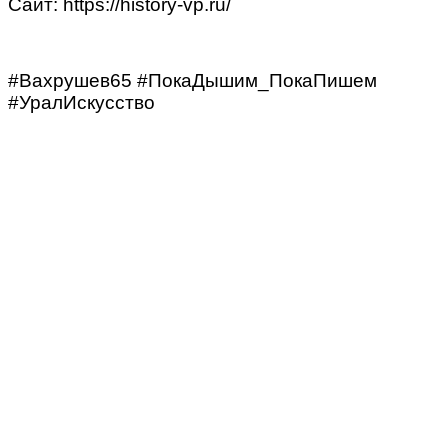
Сайт: https://history-vp.ru/
#Вахрушев65 #ПокаДышим_ПокаПишем
#УралИскусство
/