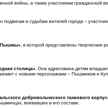
нной войны, а также участникам гражданской в
 подвигам и судьбам жителей города – участник
й Пышмы»
, в которой представлены творческие р
едная столица»
. Она адресована детям младшег
акомит с новыми персонажами – Пышмиком и Куп
льского добровольческого танкового корпу
ышминцах, воевавших в его составе.