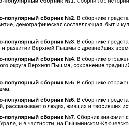
о-популярный сборник №1
. Сборник об истори
о-популярный сборник №2
. В сборнике предст
тие, демографическая составляющая, быт и куль
о-популярный сборник №3
. В сборнике предст
и и развитии Верхней Пышмы с древнейших врем
о-популярный сборник №4
. В сборнике отраже
ого округа Верхняя Пышма, сохранение традиций
о-популярный сборник №5
. В сборнике отраж
шма.
о-популярный сборник №6
. В сборнике предст
й, рассказывает о людях, живших и творивших ис
о-популярный сборник №7
. Сборник знакомит 
 Урале, и в частности, на Пышминском-Ключевск