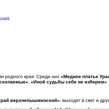
 семей
ии родного края. Среди них
«Медное платье Ура
ископаемые»
,
«Иной судьбы себе не изберем»
.
край верхнепышминский»
, выходят в свет и др