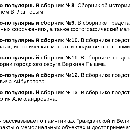
о-популярный сборник №8
. Сборник об истори
лем В. Лаптевым.
о-популярный сборник №9
. В сборнике предст
тивных сооружениях, а также фотографический ма
о-популярный сборник №10
. В сборнике предс
ктах, исторических местах и людях верхнепышмин
о-популярный сборник №11
. В сборнике предс
ории городского округа Верхняя Пышма.
о-популярный сборник №12
. В сборнике предс
вича Айбулатова.
о-популярный сборник №13
. В сборнике предс
олия Александровича.
»
рассказывает о памятниках Гражданской и Вели
факты о мемориальных объектах и достопримеча